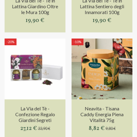
La Via del Tè - Tè in
La Via del Tè - Tè in
Lattina Giardino Oltre
Lattina Sentiero degli
le Mura 100g
Innamorati 100g
19,90 €
19,90 €
-20%
-10%
La Via del Tè -
Neavita - Tisana
Confezione Regalo
Caddy Energia Piena
Giardini Segreti
Vitalità 75g
27,12 €
8,82 €
33,90 €
9,80 €