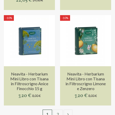
22,05 €
24,50 €
-10%
-10%
Neavita - Herbarium
Neavita - Herbarium
Mini Libro con Tisana
Mini Libro con Tisana
in Filtroscrigno Anice
in Filtroscrigno Limone
Finocchio 15 g
e Zenzero
7,20 €
7,20 €
8,00 €
8,00 €
1
2