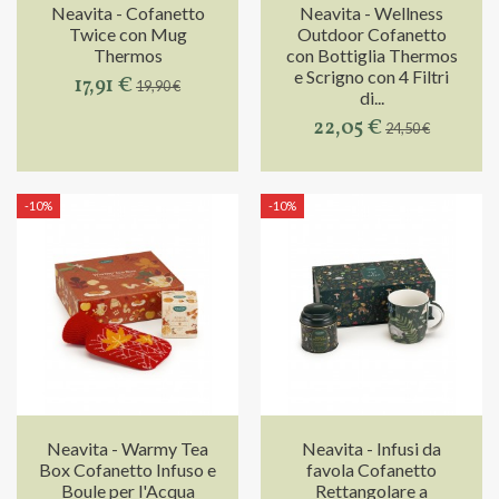
Neavita - Cofanetto
Neavita - Wellness
Twice con Mug
Outdoor Cofanetto
Thermos
con Bottiglia Thermos
e Scrigno con 4 Filtri
17,91 €
19,90 €
di...
22,05 €
24,50 €
-10%
-10%
Neavita - Warmy Tea
Neavita - Infusi da
Box Cofanetto Infuso e
favola Cofanetto
Boule per l'Acqua
Rettangolare a