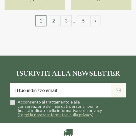
1
2
3
…
5
ISCRIVITI ALLA NEWSLETTER
Acconsento al trattamento e alla
conservazione dei miei dati personali per le
finalità indicate nella informativa sulla privacy
(
Leggi la nostra informativa sulla privacy
).