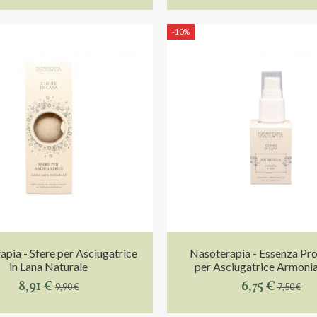
-10%
pia - Sfere per Asciugatrice
Nasoterapia - Essenza Pr
in Lana Naturale
per Asciugatrice Armonia
8,91 €
6,75 €
9,90 €
7,50 €