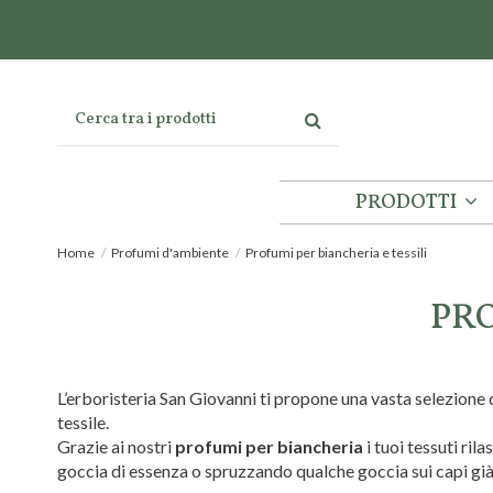
PRODOTTI
Home
Profumi d'ambiente
Profumi per biancheria e tessili
PRO
L’erboristeria San Giovanni ti propone una vasta selezione 
tessile.
Grazie ai nostri
profumi per biancheria
i tuoi tessuti ril
goccia di essenza o spruzzando qualche goccia sui capi già 