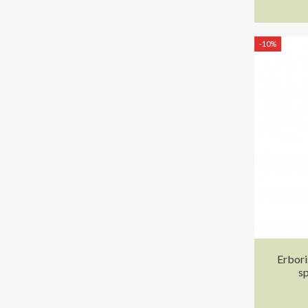
-10%
Erbori
sp