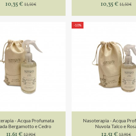
10,35 €
10,35 €
11,50 €
11,50 €
-10%
erapia - Acqua Profumata
Nasoterapia - Acqua Pro
ada Bergamotto e Cedro
Nuvola Talco e Ros
11,61 €
12,51 €
12,90 €
13,90 €