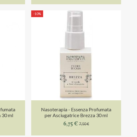
-10%
ofumata
Nasoterapia - Essenza Profumata
 30 ml
per Asciugatrice Brezza 30 ml
6,75 €
7,50 €