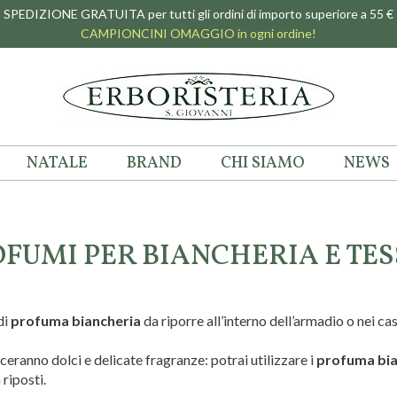
SPEDIZIONE GRATUITA per tutti gli ordini di importo superiore a 55 €
CAMPIONCINI OMAGGIO in ogni ordine!
NATALE
BRAND
CHI SIAMO
NEWS
FUMI PER BIANCHERIA E TES
di
profuma
biancheria
da riporre all’interno dell’armadio o nei c
asceranno dolci e delicate fragranze: potrai utilizzare i
profuma bia
riposti.