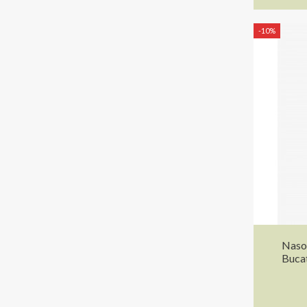
-10%
Nasot
Bucat