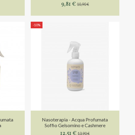
9,81 €
10,90 €
-10%
fumata
Nasoterapia - Acqua Profumata
a
Soffio Gelsomino e Cashmere
12,51 €
13,90 €