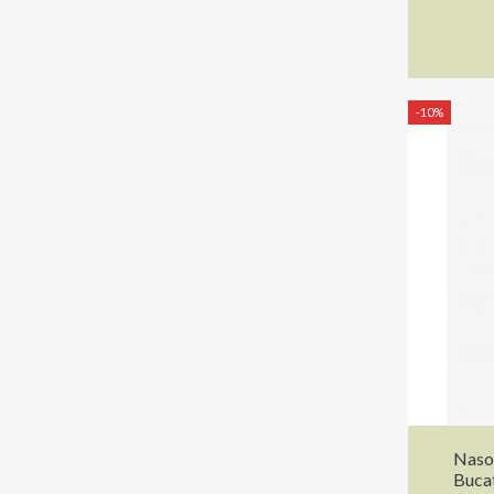
-10%
Nasot
Bucat