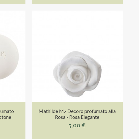
fumato
Mathilde M.- Decoro profumato alla
cotone
Rosa - Rosa Elegante
3,00 €