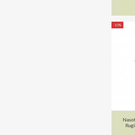
-10%
Nasot
Rugi