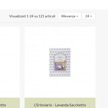
Visualizzati 1-24 su 121 articoli
Rilevanza
24
etto
L'Erbolario - Lavanda Sacchetto