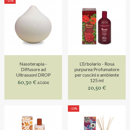
-10%
Nasoterapia -
L’Erbolario - Rosa
Diffusore ad
purpurea Profumatore
Ultrasuoni DROP
per cuscini e ambiente
125 ml
60,30 €
67,00 €
20,50 €
-10%