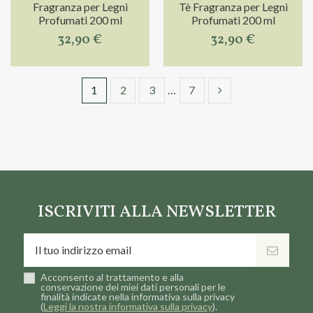
Fragranza per Legni
Tè Fragranza per Legni
Profumati 200 ml
Profumati 200 ml
32,90 €
32,90 €
1
2
3
…
7
ISCRIVITI ALLA NEWSLETTER
Acconsento al trattamento e alla
conservazione dei miei dati personali per le
finalità indicate nella informativa sulla privacy
(
Leggi la nostra informativa sulla privacy
).