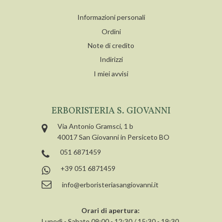
Informazioni personali
Ordini
Note di credito
Indirizzi
I miei avvisi
ERBORISTERIA S. GIOVANNI
Via Antonio Gramsci, 1 b
40017 San Giovanni in Persiceto BO
051 6871459
+39 051 6871459
info@erboristeriasangiovanni.it
Orari di apertura:
Lunedì - Sabato 09:00 - 12:30 / 15:30 - 19:30