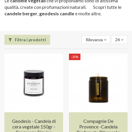
Le
candele vegetali
che vi proponiamo sono di altissima
qualità, create con profumazioni naturali. Scopri tutte le
candele
berger
,
geodesis candle
e molte altre.
Filtra i prodotti
Rilevanza
24
-20%
Geodesis - Candela di
Compagnie De
cera vegetale 150gr -
Provence -Candela