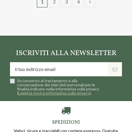
1
2
3
4
ISCRIVITI ALLA NEWSLETTER
Acconsento al trattamento e alla
conservazione dei miei dati personali per le
finalità indicate nella informativa sulla privacy
(
Leggi la nostra informativa sulla privacy
).
SPEDIZIONI
Veloci, sicure e tracciabili con corriere espresso. Gratuite