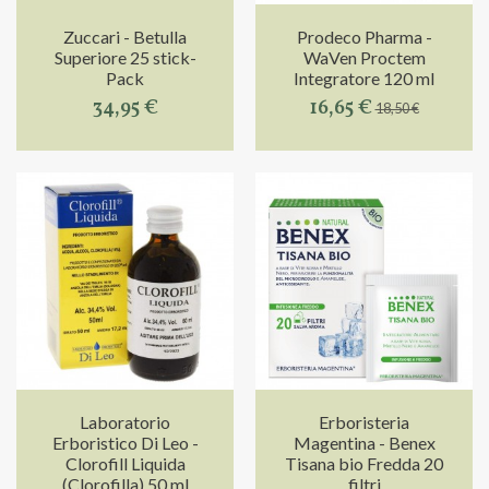
Zuccari - Betulla
Prodeco Pharma -
Superiore 25 stick-
WaVen Proctem
Pack
Integratore 120 ml
34,95 €
16,65 €
18,50 €
Laboratorio
Erboristeria
Erboristico Di Leo -
Magentina - Benex
Clorofill Liquida
Tisana bio Fredda 20
(Clorofilla) 50 ml
filtri