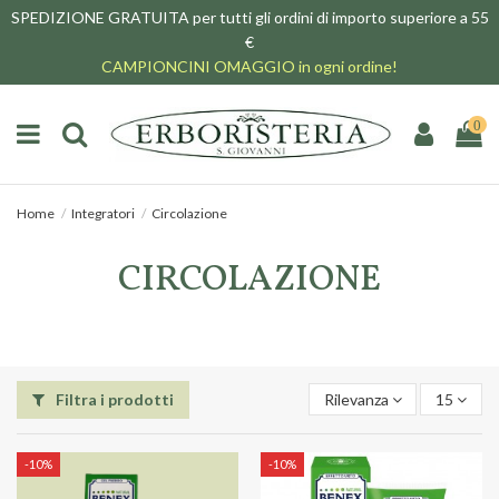
SPEDIZIONE GRATUITA per tutti gli ordini di importo superiore a 55
€
CAMPIONCINI OMAGGIO in ogni ordine!
0
Home
Integratori
Circolazione
CIRCOLAZIONE
Filtra i prodotti
Rilevanza
15
-10%
-10%