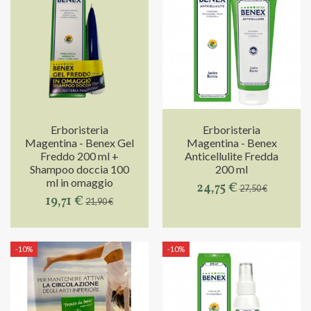
Erboristeria
Erboristeria
Magentina - Benex Gel
Magentina - Benex
Freddo 200 ml +
Anticellulite Fredda
Shampoo doccia 100
200 ml
ml in omaggio
24,75 €
27,50 €
19,71 €
21,90 €
-10%
-10%