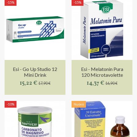
-15%
-15%
Esi - Go Up Studio 12
Esi - Melatonin Pura
Mini Drink
120 Microtavolette
15,22 €
14,37 €
17,90 €
16,90 €
-10%
Nuovo