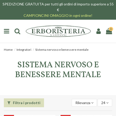
SPEDIZIONE GRATUITA per tutti gli ordini di importo superiore a 55
€
CAMPIONCINI OMAGGIO in ogni ordine!
0
Home
Integratori
Sistema nervoso e benessere mentale
SISTEMA NERVOSO E
BENESSERE MENTALE
Filtra i prodotti
Rilevanza
24