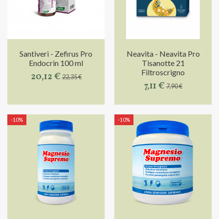
Santiveri - Zefirus Pro
Neavita - Neavita Pro
Endocrin 100 ml
Tisanotte 21
Filtroscrigno
20,12 €
22,35 €
7,11 €
7,90 €
-10%
-10%