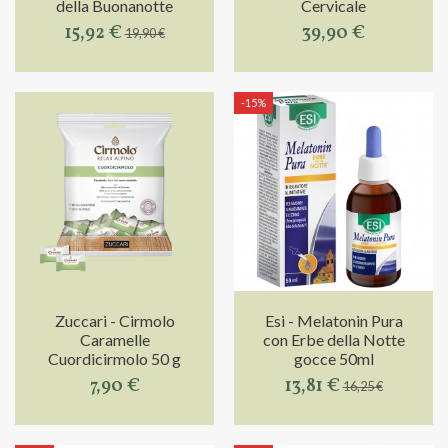
della Buonanotte
Cervicale
15,92 €
39,90 €
19,90 €
-15%
Zuccari - Cirmolo
Esi - Melatonin Pura
Caramelle
con Erbe della Notte
Cuordicirmolo 50 g
gocce 50ml
7,90 €
13,81 €
16,25 €