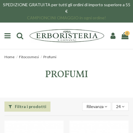
SPEDIZIONE GRATUITA per tutti gli ordini di importo superiore a 55
€
CAMPIONCINI OMAGGIO in ogni ordine!
0
Home
Fitocosmesi
Profumi
PROFUMI
Filtra i prodotti
Rilevanza
24