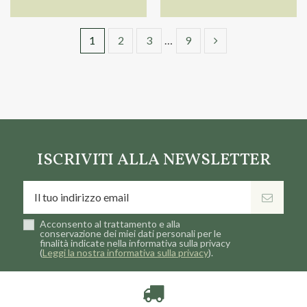
1
2
3
…
9
ISCRIVITI ALLA NEWSLETTER
Acconsento al trattamento e alla
conservazione dei miei dati personali per le
finalità indicate nella informativa sulla privacy
(
Leggi la nostra informativa sulla privacy
).