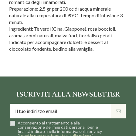
romantica degli innamorati.
Preparazione: 2,5 gr per 200 cc di acqua minerale
naturale alla temperatura di 90°C. Tempo di infusione 3
minuti.
Ingredienti: Tè verdi (Cina, Giappone), rosa boccioli,
aroma, aromi naturali, malva fiori, fiordaliso petali.
Indicato per accompagnare dolcetti e dessert al
cioccolato fondente, budino alla vaniglia.
Collezioni
Giardini Segreti
Marca
La via del tè
ISCRIVITI ALLA NEWSLETTER
Acconsento al trattamento e alla
conservazione dei miei dati personali per le
finalità indicate nella informativa sulla privacy
(
Leggi la nostra informativa sulla privacy
).