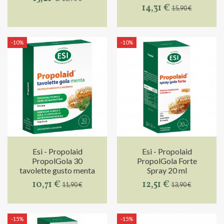
14,31 €
15,90 €
-10%
-10%
Esi - Propolaid
Esi - Propolaid
PropolGola 30
PropolGola Forte
tavolette gusto menta
Spray 20 ml
10,71 €
12,51 €
11,90 €
13,90 €
-15%
-15%