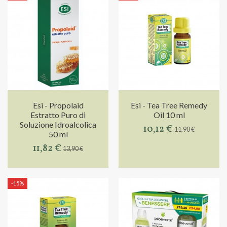
Esi - Propolaid
Esi - Tea Tree Remedy
Estratto Puro di
Oil 10 ml
Soluzione Idroalcolica
10,12 €
11,90 €
50 ml
11,82 €
13,90 €
-15%