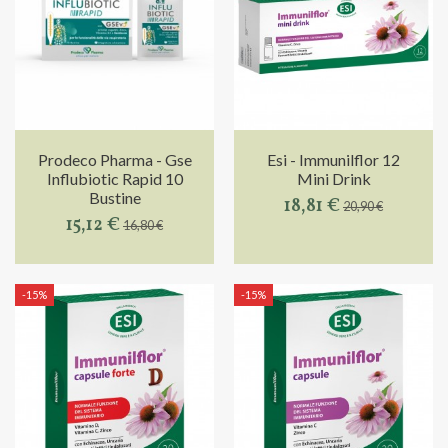
Prodeco Pharma - Gse
Esi - Immunilflor 12
Influbiotic Rapid 10
Mini Drink
Bustine
18,81 €
20,90 €
15,12 €
16,80 €
-15%
-15%