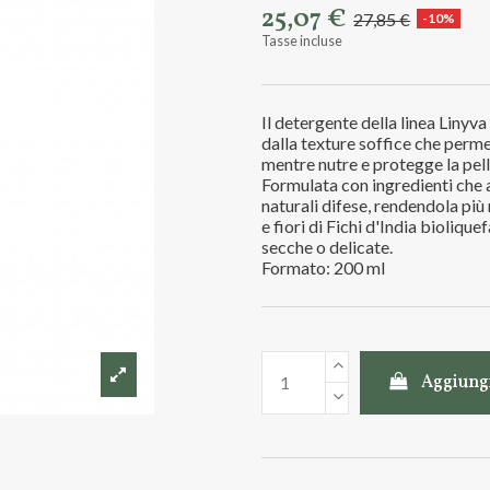
25,07 €
27,85 €
-10%
Tasse incluse
Il detergente della linea Linyv
dalla texture soffice che perme
mentre nutre e protegge la pell
Formulata con ingredienti che a
naturali difese, rendendola più 
e fiori di Fichi d'India biolique
secche o delicate.
Formato: 200 ml
Aggiungi