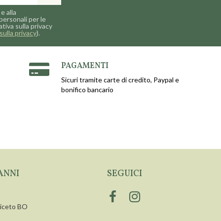
e alla
personali per le
ativa sulla privacy
sulla privacy
).
PAGAMENTI
Sicuri tramite carte di credito, Paypal e
bonifico bancario
ANNI
SEGUICI
siceto BO