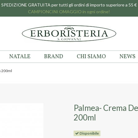
SPEDIZIONE GRATUITA per tutti gli ordini di importo superiore a 55 €
CAMPIONCINI OMAGGIO in ogni ordine!
NATALE
BRAND
CHI SIAMO
NEWS
a 200ml
Palmea- Crema Det
200ml
Disponibile