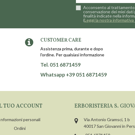
Acconsento al trattamento 
conservazione dei miei dati 
finalità indicate nella inform
(
Leggi la nostra informativa 
CUSTOMER CARE
Assistenza prima, durante e dopo
l'ordine. Per qualsiasi informazione
Tel. 051 6871459
Whatsapp +39 051 6871459
IL TUO ACCOUNT
ERBORISTERIA S. GIOV
Informazioni personali
Via Antonio Gramsci, 1 b
40017 San Giovanni in Per
Ordini