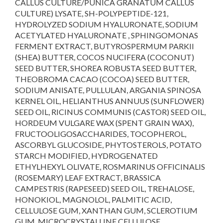
CALLUS CULTURE/PUNICA GRANATUM CALLUS
CULTURE) LYSATE, SH-POLYPEPTIDE-121,
HYDROLYZED SODIUM HYALURONATE, SODIUM
ACETYLATED HYALURONATE , SPHINGOMONAS
FERMENT EXTRACT, BUTYROSPERMUM PARKII
(SHEA) BUTTER, COCOS NUCIFERA (COCONUT)
SEED BUTTER, SHOREA ROBUSTA SEED BUTTER,
THEOBROMA CACAO (COCOA) SEED BUTTER,
SODIUM ANISATE, PULLULAN, ARGANIA SPINOSA
KERNEL OIL, HELIANTHUS ANNUUS (SUNFLOWER)
SEED OIL, RICINUS COMMUNIS (CASTOR) SEED OIL,
HORDEUM VULGARE WAX (SPENT GRAIN WAX),
FRUCTOOLIGOSACCHARIDES, TOCOPHEROL,
ASCORBYL GLUCOSIDE, PHYTOSTEROLS, POTATO
STARCH MODIFIED, HYDROGENATED
ETHYLHEXYL OLIVATE, ROSMARINUS OFFICINALIS
(ROSEMARY) LEAF EXTRACT, BRASSICA
CAMPESTRIS (RAPESEED) SEED OIL, TREHALOSE,
HONOKIOL, MAGNOLOL, PALMITIC ACID,
CELLULOSE GUM, XANTHAN GUM, SCLEROTIUM
GUM, MICROCRYSTALLINE CELLULOSE,