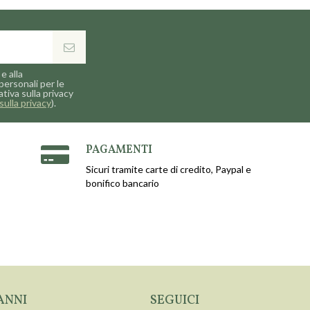
e alla
personali per le
ativa sulla privacy
sulla privacy
).
PAGAMENTI
Sicuri tramite carte di credito, Paypal e
bonifico bancario
ANNI
SEGUICI