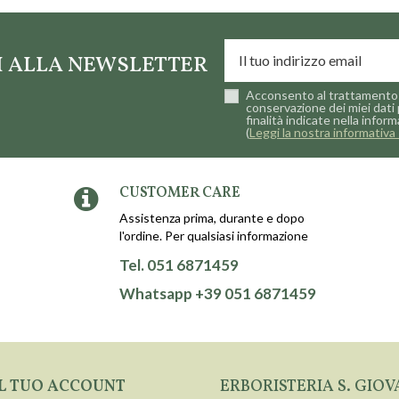
TI ALLA NEWSLETTER
Acconsento al trattamento 
conservazione dei miei dati 
finalità indicate nella inform
(
Leggi la nostra informativa 
CUSTOMER CARE
Assistenza prima, durante e dopo
l'ordine. Per qualsiasi informazione
Tel. 051 6871459
Whatsapp +39 051 6871459
IL TUO ACCOUNT
ERBORISTERIA S. GIOV