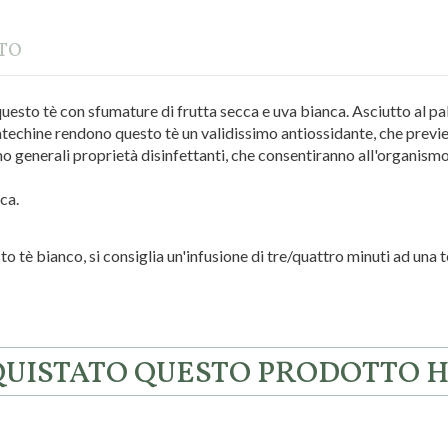
TTO
uesto tè con sfumature di frutta secca e uva bianca. Asciutto al pal
techine rendono questo tè un validissimo antiossidante, che previen
amo generali proprietà disinfettanti, che consentiranno all'organis
ca.
o tè bianco, si consiglia un'infusione di tre/quattro minuti ad una 
CQUISTATO QUESTO PRODOTTO