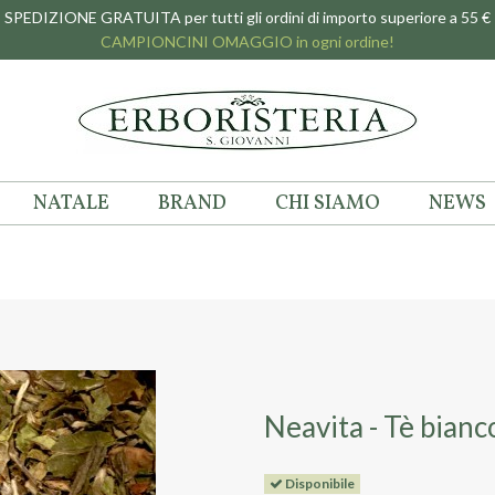
SPEDIZIONE GRATUITA per tutti gli ordini di importo superiore a 55 €
CAMPIONCINI OMAGGIO in ogni ordine!
NATALE
BRAND
CHI SIAMO
NEWS
Neavita - Tè bianc
Disponibile