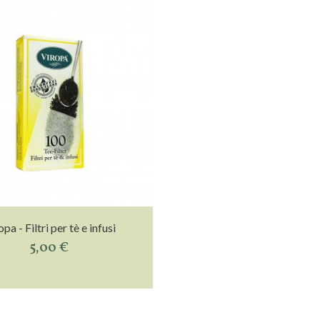
pa - Filtri per tè e infusi
5,00 €