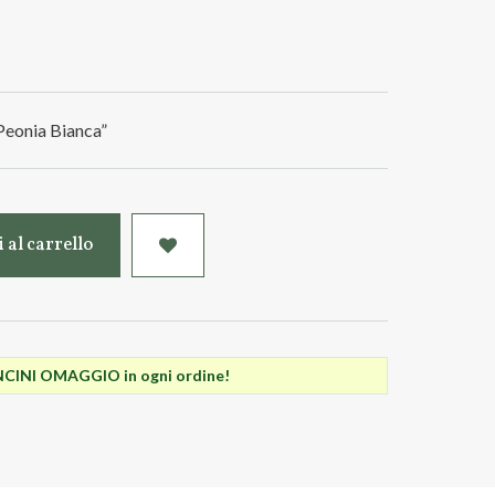
Peonia Bianca”
 al carrello
INI OMAGGIO in ogni ordine!