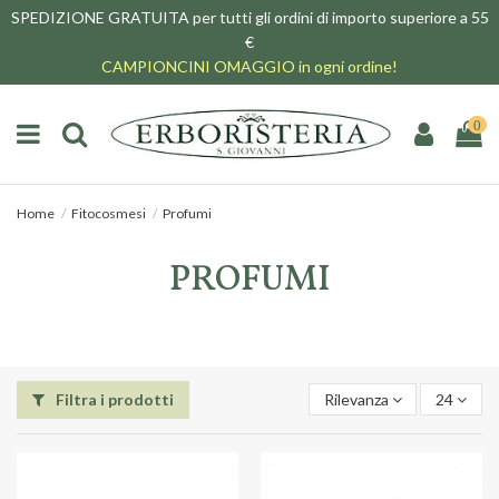
SPEDIZIONE GRATUITA per tutti gli ordini di importo superiore a 55
€
CAMPIONCINI OMAGGIO in ogni ordine!
0
Home
Fitocosmesi
Profumi
PROFUMI
Filtra i prodotti
Rilevanza
24