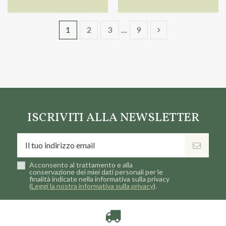
1
2
3
…
9
ISCRIVITI ALLA NEWSLETTER
Acconsento al trattamento e alla
conservazione dei miei dati personali per le
finalità indicate nella informativa sulla privacy
(
Leggi la nostra informativa sulla privacy
).