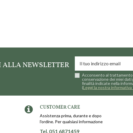
TI ALLA NEWSLETTER
Acconsento al trattamento 
conservazione dei miei dati 
finalità indicate nella inform
(
Leggi la nostra informativa 
CUSTOMER CARE
Assistenza prima, durante e dopo
l'ordine. Per qualsiasi informazione
Tel. 051 6871459