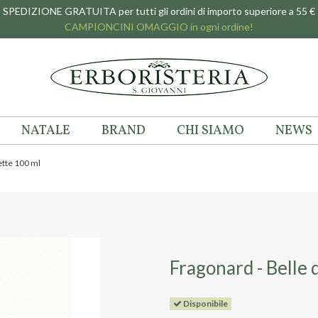
SPEDIZIONE GRATUITA per tutti gli ordini di importo superiore a 55 €
CAMPIONCINI OMAGGIO in ogni ordine!
NATALE
BRAND
CHI SIAMO
NEWS
ette 100 ml
Fragonard - Belle
Disponibile