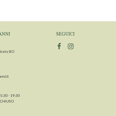
ANNI
SEGUICI
siceto BO
nni.it
15:30 - 19:30
a CHIUSO