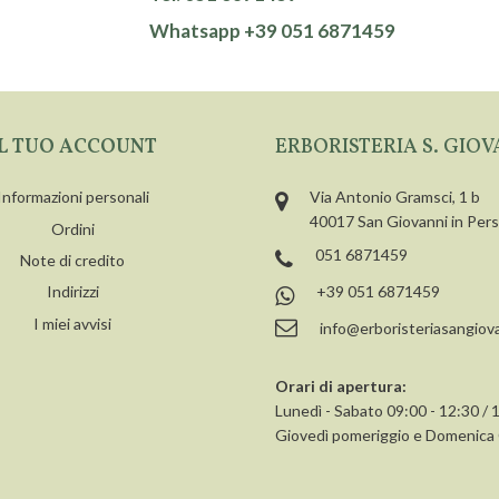
Whatsapp +39 051 6871459
IL TUO ACCOUNT
ERBORISTERIA S. GIOV
Informazioni personali
Via Antonio Gramsci, 1 b
40017 San Giovanni in Per
Ordini
051 6871459
Note di credito
+39 051 6871459
Indirizzi
I miei avvisi
info@erboristeriasangiova
Orari di apertura:
Lunedì - Sabato 09:00 - 12:30 / 
Giovedì pomeriggio e Domenic