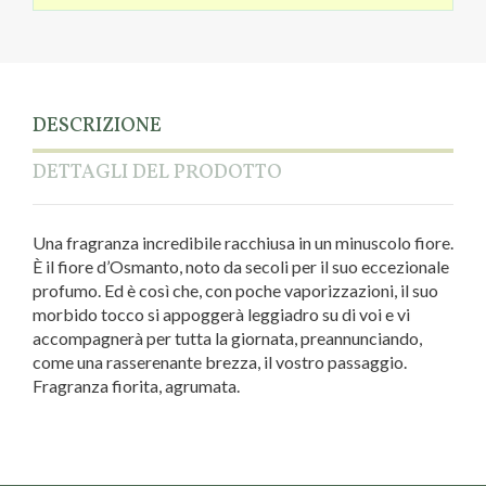
DESCRIZIONE
DETTAGLI DEL PRODOTTO
Una fragranza incredibile racchiusa in un minuscolo fiore.
È il fiore d’Osmanto, noto da secoli per il suo eccezionale
profumo. Ed è così che, con poche vaporizzazioni, il suo
morbido tocco si appoggerà leggiadro su di voi e vi
accompagnerà per tutta la giornata, preannunciando,
come una rasserenante brezza, il vostro passaggio.
Fragranza fiorita, agrumata.
Linea
Osmanthus
Marca
Erbolario