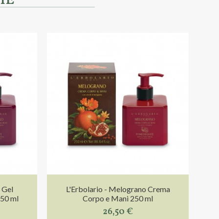
HE
 Gel
L'Erbolario - Melograno Crema
250 ml
Corpo e Mani 250 ml
26,50 €