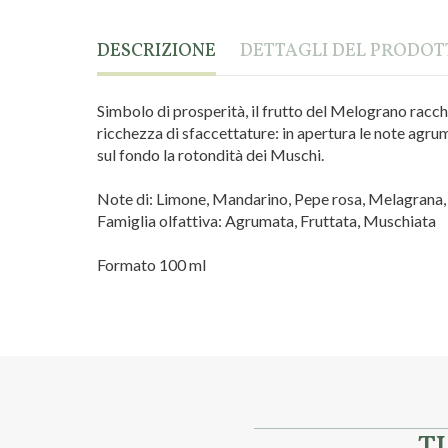
DESCRIZIONE
DETTAGLI DEL PRODO
Simbolo di prosperità, il frutto del Melograno racch
ricchezza di sfaccettature: in apertura le note agrum
sul fondo la rotondità dei Muschi.
Note di: Limone, Mandarino, Pepe rosa, Melagrana,
Famiglia olfattiva: Agrumata, Fruttata, Muschiata
Formato 100 ml
Linea
Melograno
Marca
Erbolario