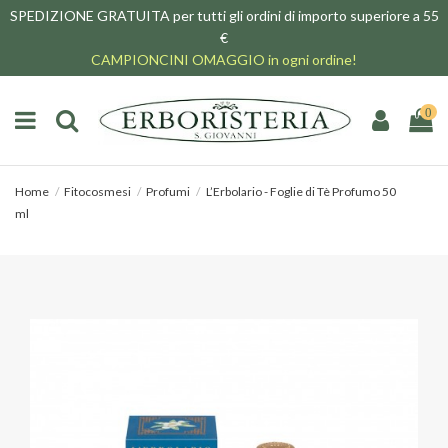
SPEDIZIONE GRATUITA per tutti gli ordini di importo superiore a 55
€
CAMPIONCINI OMAGGIO in ogni ordine!
0
Home
Fitocosmesi
Profumi
L’Erbolario - Foglie di Tè Profumo 50
ml