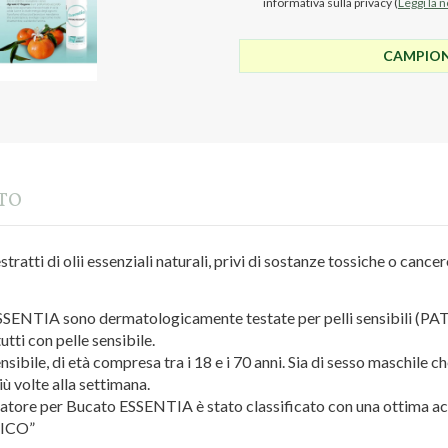
informativa sulla privacy (
Leggi la 
CAMPIONC
TTO
 estratti di olii essenziali naturali, privi di sostanze tossiche o can
SSENTIA sono dermatologicamente testate per pelli sensibili (PATC
tti con pelle sensibile.
nsibile, di età compresa tra i 18 e i 70 anni. Sia di sesso maschile c
ù volte alla settimana.
tore per Bucato ESSENTIA è stato classificato con una ottima acce
ICO”