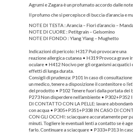
Agrumi e Zagara è un profumato accordo dalle note ag
Il profumo che si percepisce di buccia d’arancia e m
NOTE DI TESTA : Arancia – Fiori d’arancio – Mand
NOTE DI CUORE : Petitgrain – Gelsomino
NOTE DI FONDO : Ylang Ylang – Mughetto
Indicazioni di pericolo: H317 Può provocare una
reazione allergica cutanea • H319 Provoca grave ir
oculare • H412 Nocivo per gli organismi acquatici 
effetti di lunga durata.
Consigli di prudenza: P101 In caso di consultazione 
un medico, tenere a disposizione il contenitore o l’e
del prodotto • P102 Tenere fuori dalla portata dei
P273 Non disperdere nell’ambiente • P302+P352
DI CONTATTO CON LA PELLE: lavare abbondant
con acqua • P305+P351+P338 IN CASO DI CO
CON GLI OCCHI: sciacquare accuratamente per pa
minuti. Togliere le eventuali lenti a contatto se è ag
farlo. Continuare a sciacquare • P333+P313 In caso