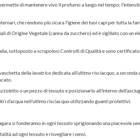
permette di mantenere vivo il profumo a lungo nel tempo; l’intens
ernari, che rendono più sicura l’igiene dei tuoi capi per tutta la fam
ali di Origine Vegetale (canna da zucchero) ed è sigillato con un e
alia, sottoposto a scrupolosi Controlli di Qualità e sono certificato
chetta della lavatrice dedicata all’ultimo risciacquo, a seconda de
ucato.
letto o un pezzo di tessuto e posizionarlo all’interno dell’asciug
i d’acqua nell’ultimo risciacquo utilizzando guanti protettivi.
i zagara si fonderanno in ogni tessuto sprigionando una piacevole se
alità ad ogni tessuto e risvegliare i sensi.