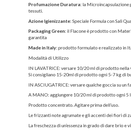
Profumazione Duratura
: la Microincapsulazione 
tessuti.
Azione Igienizzante
: Speciale Formula con Sali Quat
Packaging Green
: il Flacone è prodotto con Materi
garantita
Made in Italy
: prodotto formulato e realizzato in It
Modalità di Utilizzo
IN LAVATRICE: versare 10/20 ml di prodotto nella vas
Si consigliano 15-20ml di prodotto ogni 5-7 kg di b
IN ASCIUGATRICE: versare qualche goccia su un fazzo
A MANO: aggiungere 10/20 ml di prodotto ogni 5 litr
Prodotto concentrato. Agitare prima dell’uso.
Le frizzanti note agrumate e gli accenti dei fiori d
La freschezza di un’essenza in grado di dare brio e vit