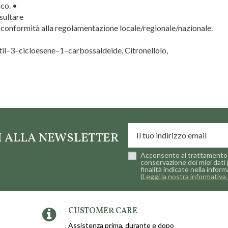
ico. •
sultare
 conformità alla regolamentazione locale/regionale/nazionale.
til–3–cicloesene–1–carbossaldeide, Citronellolo,
re
TI ALLA NEWSLETTER
Acconsento al trattamento 
conservazione dei miei dati 
finalità indicate nella inform
(
Leggi la nostra informativa 
CUSTOMER CARE
Assistenza prima, durante e dopo