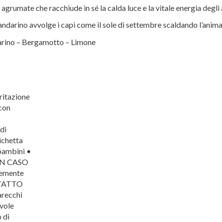
rumate che racchiude in sé la calda luce e la vitale energia degli
andarino avvolge i capi come il sole di settembre scaldando l’anima
arino – Bergamotto – Limone
ritazione
con
di
tichetta
 bambini •
 IN CASO
emente
NTATTO
recchi
evole
 di