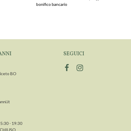
bonifico bancario
ANNI
SEGUICI
siceto BO
nni.it
15:30 - 19:30
a CHIUSO