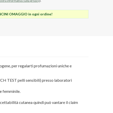
nostra informativa sulla privacy
).
INI OMAGGIO in ogni ordine!
cerogene, per regalarti profumazioni uniche e
H TEST pelli sensibili) presso laboratori
he femminile.
ttabilità cutanea quindi può vantare il claim