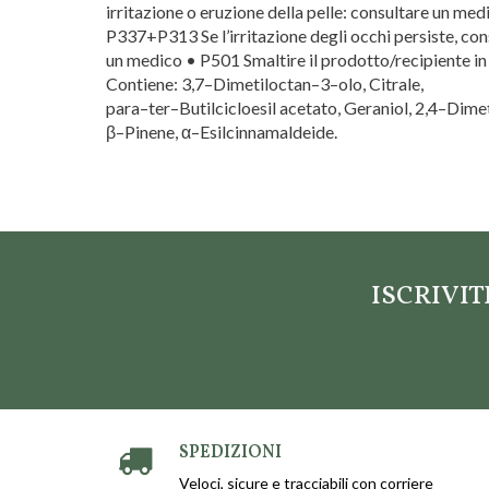
irritazione o eruzione della pelle: consultare un med
P337+P313 Se l’irritazione degli occhi persiste, con
un medico • P501 Smaltire il prodotto/recipiente in
Contiene: 3,7–Dimetiloctan–3–olo, Citrale,
para–ter–Butilcicloesil acetato, Geraniol, 2,4–Dime
β–Pinene, α–Esilcinnamaldeide.
Marca
Essentia Natu
ISCRIVI
SPEDIZIONI
Veloci, sicure e tracciabili con corriere