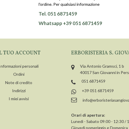
l'ordine. Per qualsiasi informazione
Tel. 051 6871459
Whatsapp +39 051 6871459
IL TUO ACCOUNT
ERBORISTERIA S. GIOV
Informazioni personali
Via Antonio Gramsci, 1 b
40017 San Giovanni in Per
Ordini
051 6871459
Note di credito
+39 051 6871459
Indirizzi
I miei avvisi
info@erboristeriasangiova
Orari di apertura:
Lunedì - Sabato 09:00 - 12:30 / 
Giovedì pomeriggio e Domenic