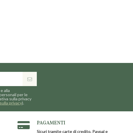
e alla
personali per le
ativa sulla privacy
sulla privacy
).
PAGAMENTI
Sicuri tramite carte di credito, Paypal e