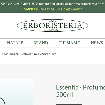
SPEDIZIONE GRATUITA per tutti gli ordini di importo superiore a 55 €
CAMPIONCINI OMAGGIO in ogni ordine!
NATALE
BRAND
CHI SIAMO
NEWS
a - Profumo per Bucato Agrumi e Zagara 500ml
Essentia - Profum
500ml