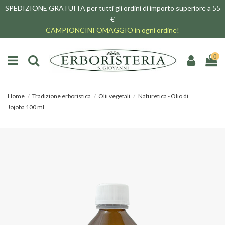
SPEDIZIONE GRATUITA per tutti gli ordini di importo superiore a 55
€
CAMPIONCINI OMAGGIO in ogni ordine!
0
Home
Tradizione erboristica
Olii vegetali
Naturetica - Olio di
Jojoba 100 ml