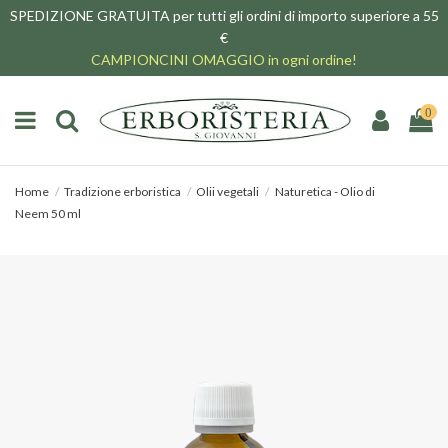
SPEDIZIONE GRATUITA per tutti gli ordini di importo superiore a 55
€
CAMPIONCINI OMAGGIO in ogni ordine!
0
Home
Tradizione erboristica
Olii vegetali
Naturetica - Olio di
Neem 50 ml