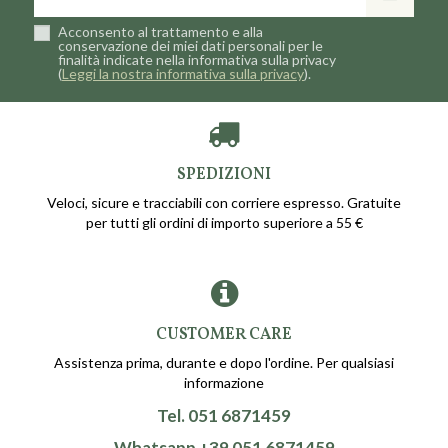
Acconsento al trattamento e alla
conservazione dei miei dati personali per le
finalità indicate nella informativa sulla privacy
(
Leggi la nostra informativa sulla privacy
).
SPEDIZIONI
Veloci, sicure e tracciabili con corriere espresso. Gratuite
per tutti gli ordini di importo superiore a 55 €
CUSTOMER CARE
Assistenza prima, durante e dopo l'ordine. Per qualsiasi
informazione
Tel. 051 6871459
Whatsapp +39 051 6871459