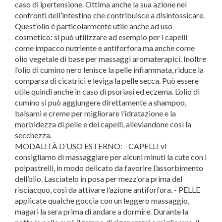
caso di ipertensione. Ottima anche la sua azione nei
confronti dell’intestino che contribuisce a disintossicare.
Quest’olio è particolarmente utile anche ad uso
cosmetico: si può utilizzare ad esempio per i capelli
come impacco nutriente e antiforfora ma anche come
olio vegetale di base per massaggi aromaterapici. Inoltre
l’olio di cumino nero lenisce la pelle infiammata, riduce la
comparsa di cicatrici e leviga la pelle secca. Può essere
utile quindi anche in caso di psoriasi ed eczema. L’olio di
cumino si può aggiungere direttamente a shampoo,
balsami e creme per migliorare l’idratazione e la
morbidezza di pelle e dei capelli, alleviandone così la
secchezza.
MODALITÀ D’USO ESTERNO: - CAPELLI vi
consigliamo di massaggiare per alcuni minuti la cute con i
polpastrelli, in modo delicato da favorire l’assorbimento
dell’olio. Lasciatelo in posa per mezz’ora prima del
risciacquo, così da attivare l’azione antiforfora. - PELLE
applicate qualche goccia con un leggero massaggio,
magari la sera prima di andare a dormire. Durante la