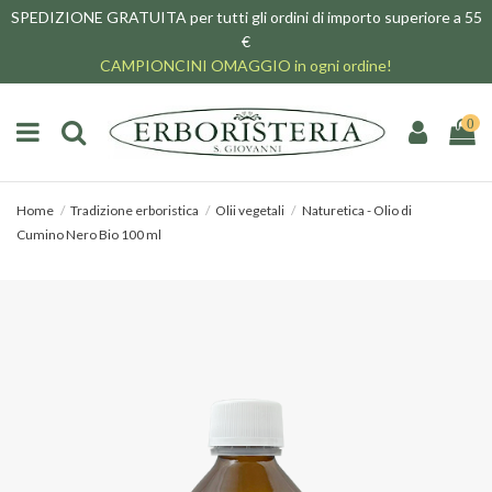
SPEDIZIONE GRATUITA per tutti gli ordini di importo superiore a 55
€
CAMPIONCINI OMAGGIO in ogni ordine!
0
Home
Tradizione erboristica
Olii vegetali
Naturetica - Olio di
Cumino Nero Bio 100 ml