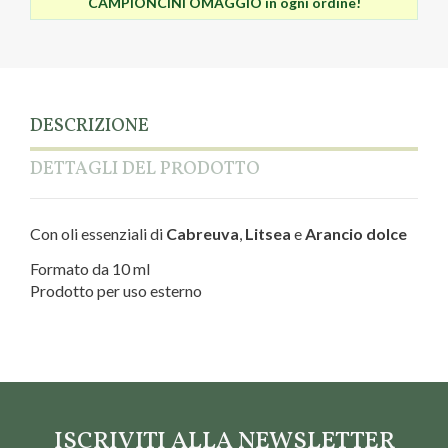
CAMPIONCINI OMAGGIO in ogni ordine!
DESCRIZIONE
DETTAGLI DEL PRODOTTO
Con oli essenziali di
Cabreuva
,
Litsea
e
Arancio dolce
Formato da 10 ml
Prodotto per uso esterno
Tipo di olii
Sinergie
Marca
Nasoterapia
ISCRIVITI ALLA NEWSLETTER