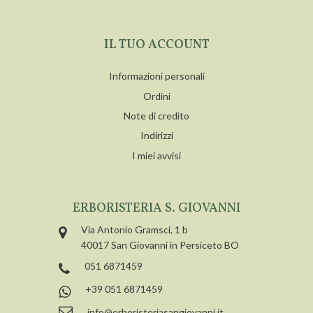
IL TUO ACCOUNT
Informazioni personali
Ordini
Note di credito
Indirizzi
I miei avvisi
ERBORISTERIA S. GIOVANNI
Via Antonio Gramsci, 1 b
40017 San Giovanni in Persiceto BO
051 6871459
+39 051 6871459
info@erboristeriasangiovanni.it