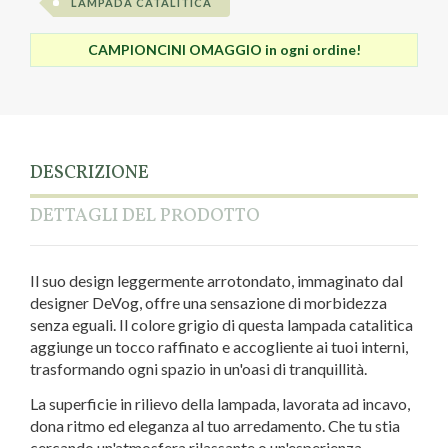
LAMPADA CATALITICA
CAMPIONCINI OMAGGIO in ogni ordine!
DESCRIZIONE
DETTAGLI DEL PRODOTTO
Il suo design leggermente arrotondato, immaginato dal
designer DeVog, offre una sensazione di morbidezza
senza eguali. Il colore grigio di questa lampada catalitica
aggiunge un tocco raffinato e accogliente ai tuoi interni,
trasformando ogni spazio in un'oasi di tranquillità.
La superficie in rilievo della lampada, lavorata ad incavo,
dona ritmo ed eleganza al tuo arredamento. Che tu stia
cercando un'atmosfera rilassante o un'esperienza