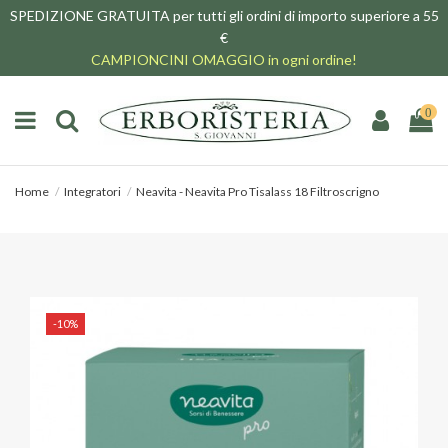
SPEDIZIONE GRATUITA per tutti gli ordini di importo superiore a 55
€
CAMPIONCINI OMAGGIO in ogni ordine!
0
Home
Integratori
Neavita - Neavita Pro Tisalass 18 Filtroscrigno
-10%