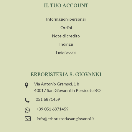
IL TUO ACCOUNT
Informazioni personali
Ordini
Note di credito
Indirizzi
I miei avvisi
ERBORISTERIA S. GIOVANNI
Via Antonio Gramsci, 1 b
40017 San Giovanni in Persiceto BO
051 6871459
+39 051 6871459
info@erboristeriasangiovanni.it