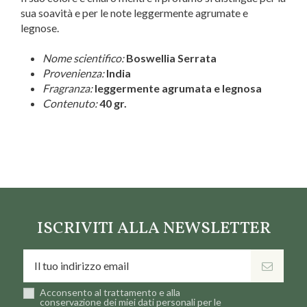
sua soavità e per le note leggermente agrumate e
legnose.
Nome scientifico:
Boswellia Serrata
Provenienza:
India
Fragranza:
leggermente agrumata e legnosa
Contenuto:
40 gr.
Marca
Teos
ISCRIVITI ALLA NEWSLETTER
Acconsento al trattamento e alla
conservazione dei miei dati personali per le