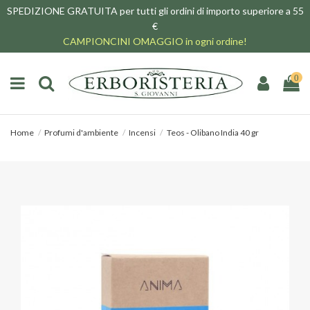
SPEDIZIONE GRATUITA per tutti gli ordini di importo superiore a 55
€
CAMPIONCINI OMAGGIO in ogni ordine!
0
Home
Profumi d'ambiente
Incensi
Teos - Olibano India 40 gr