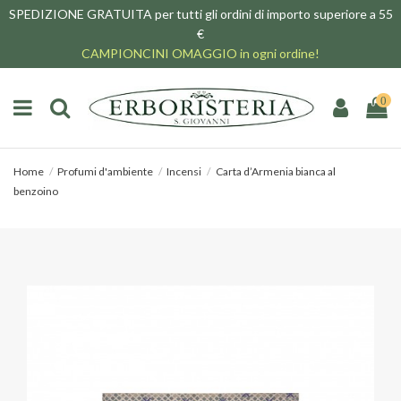
SPEDIZIONE GRATUITA per tutti gli ordini di importo superiore a 55
€
CAMPIONCINI OMAGGIO in ogni ordine!
0
Home
Profumi d'ambiente
Incensi
Carta d’Armenia bianca al
benzoino