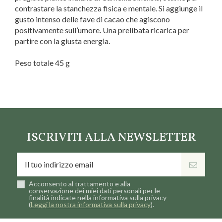
contrastare la stanchezza fisica e mentale. Si aggiunge il
gusto intenso delle fave di cacao che agiscono
positivamente sull’umore. Una prelibata ricarica per
partire con la giusta energia.
Peso totale 45 g
Marca
Neavita
ISCRIVITI ALLA NEWSLETTER
Acconsento al trattamento e alla
conservazione dei miei dati personali per le
finalità indicate nella informativa sulla privacy
(
Leggi la nostra informativa sulla privacy
).