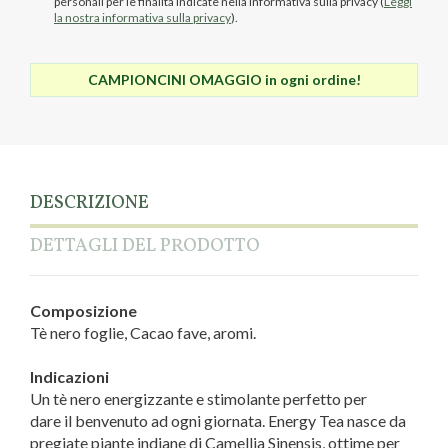
personali per le finalità indicate nella informativa sulla privacy (
Leggi
la nostra informativa sulla privacy
).
CAMPIONCINI OMAGGIO in ogni ordine!
DESCRIZIONE
DETTAGLI DEL PRODOTTO
Composizione
Tè nero foglie, Cacao fave, aromi.
Indicazioni
Un tè nero energizzante e stimolante perfetto per
dare il benvenuto ad ogni giornata. Energy Tea nasce da
pregiate piante indiane di Camellia Sinensis, ottime per