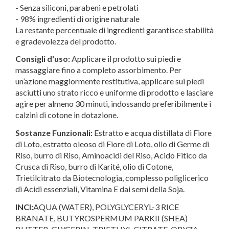
- Senza siliconi, parabeni e petrolati
- 98% ingredienti di origine naturale
La restante percentuale di ingredienti garantisce stabilità
e gradevolezza del prodotto.
Consigli d'uso:
Applicare il prodotto sui piedi e
massaggiare fino a completo assorbimento. Per
un’azione maggiormente restitutiva, applicare sui piedi
asciutti uno strato ricco e uniforme di prodotto e lasciare
agire per almeno 30 minuti, indossando preferibilmente i
calzini di cotone in dotazione.
Sostanze Funzionali:
Estratto e acqua distillata di Fiore
di Loto, estratto oleoso di Fiore di Loto, olio di Germe di
Riso, burro di Riso, Aminoacidi del Riso, Acido Fitico da
Crusca di Riso, burro di Karité, olio di Cotone,
Trietilcitrato da Biotecnologia, complesso poliglicerico
di Acidi essenziali, Vitamina E dai semi della Soja.
INCI:
AQUA (WATER), POLYGLYCERYL-3 RICE
BRANATE, BUTYROSPERMUM PARKII (SHEA)