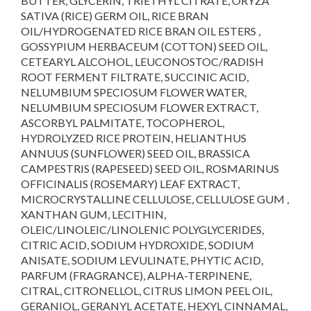
BUTTER, GLYCERIN, TRIETHYL CITRATE, ORYZA
SATIVA (RICE) GERM OIL, RICE BRAN
OIL/HYDROGENATED RICE BRAN OIL ESTERS ,
GOSSYPIUM HERBACEUM (COTTON) SEED OIL,
CETEARYL ALCOHOL, LEUCONOSTOC/RADISH
ROOT FERMENT FILTRATE, SUCCINIC ACID,
NELUMBIUM SPECIOSUM FLOWER WATER,
NELUMBIUM SPECIOSUM FLOWER EXTRACT,
ASCORBYL PALMITATE, TOCOPHEROL,
HYDROLYZED RICE PROTEIN, HELIANTHUS
ANNUUS (SUNFLOWER) SEED OIL, BRASSICA
CAMPESTRIS (RAPESEED) SEED OIL, ROSMARINUS
OFFICINALIS (ROSEMARY) LEAF EXTRACT,
MICROCRYSTALLINE CELLULOSE, CELLULOSE GUM ,
XANTHAN GUM, LECITHIN,
OLEIC/LINOLEIC/LINOLENIC POLYGLYCERIDES,
CITRIC ACID, SODIUM HYDROXIDE, SODIUM
ANISATE, SODIUM LEVULINATE, PHYTIC ACID,
PARFUM (FRAGRANCE), ALPHA-TERPINENE,
CITRAL, CITRONELLOL, CITRUS LIMON PEEL OIL,
GERANIOL, GERANYL ACETATE, HEXYL CINNAMAL,