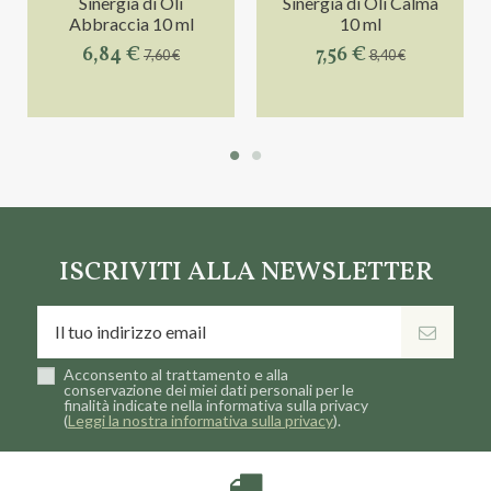
Sinergia di Oli
Sinergia di Oli Calma
Abbraccia 10 ml
10 ml
6,84 €
7,56 €
7,60 €
8,40 €
ISCRIVITI ALLA NEWSLETTER
Acconsento al trattamento e alla
conservazione dei miei dati personali per le
finalità indicate nella informativa sulla privacy
(
Leggi la nostra informativa sulla privacy
).