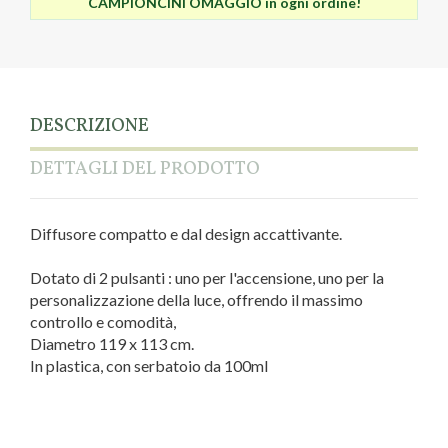
CAMPIONCINI OMAGGIO in ogni ordine!
DESCRIZIONE
DETTAGLI DEL PRODOTTO
Diffusore compatto e dal design accattivante.
Dotato di 2 pulsanti : uno per l'accensione, uno per la
personalizzazione della luce, offrendo il massimo
controllo e comodità,
Diametro 119 x 113 cm.
In plastica, con serbatoio da 100ml
Tipologia diffusore
A ultrasuoni
Marca
Nasoterapia