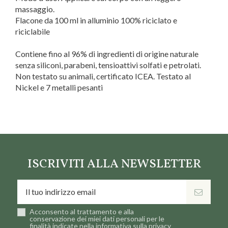
massaggio.
Flacone da 100 ml in alluminio 100% riciclato e
riciclabile
Contiene fino al 96% di ingredienti di origine naturale
senza siliconi, parabeni, tensioattivi solfati e petrolati.
Non testato su animali, certificato ICEA. Testato al
Nickel e 7 metalli pesanti
Linea
Girasole
Marca
Erbolario
ISCRIVITI ALLA NEWSLETTER
Acconsento al trattamento e alla
conservazione dei miei dati personali per le
finalità indicate nella informativa sulla privacy