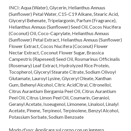
INCI: Aqua (Water), Glycerin, Helianthus Annuus
(Sunflower) Petal Water, C15-C19 Alkane, Stearic Acid,
Glyceryl Behenate, Tripelargonin, Parfum (Fragrance),
Helianthus Annuus (Sunflower) Seed Oil, Cocos Nucifera
(Coconut) Oil, Coco-Caprylate, Helianthus Annuus
(Sunflower) Petal Extract, Helianthus Annuus (Sunflower)
Flower Extract, Cocos Nucifera (Coconut) Flower
Nectar Extract, Coconut Flower Sugar, Brassica
Campestris (Rapeseed) Seed Oil, Rosmarinus Officinalis
(Rosemary) Leaf Extract, Hydrolyzed Rice Protein,
Tocopherol, Glyceryl Stearate Citrate, Sodium Olivoyl
Glutamate, Lauroyl Lysine, Glyceryl Oleate, Xanthan
Gum, Behenyl Alcohol, Citric AcidCitral, Citronellol,
Citrus Aurantium Bergamia Peel Oil, Citrus Aurantium
Peel Oil, Citrus Limon Peel Oil, Coumarin, Geraniol,
Geranyl Acetate, Isoeugenol, Limonene, Linalool, Linalyl
Acetate, Pinene, Terpineol, Terpinolene, Benzyl Alcohol,
Potassium Sorbate, Sodium Benzoate
Modo d'uso: Applicare sul corpo con un leggero