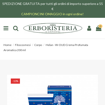
SPEDIZIONE GRATUITA per tutti gli ordini di importo superiore a 55
€
CAMPIONCINI OMAGGIO in ogni ordine!
0
Home
Fitocosmesi
Corpo
Helan - W-OUD Crema Profumata
Aromatica 200 ml
-10%