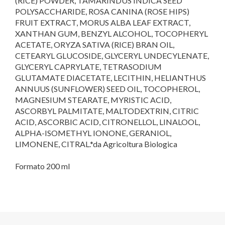
(RICE) POWDER, TAMARINDUS INDICA SEED
POLYSACCHARIDE, ROSA CANINA (ROSE HIPS)
FRUIT EXTRACT, MORUS ALBA LEAF EXTRACT,
XANTHAN GUM, BENZYL ALCOHOL, TOCOPHERYL
ACETATE, ORYZA SATIVA (RICE) BRAN OIL,
CETEARYL GLUCOSIDE, GLYCERYL UNDECYLENATE,
GLYCERYL CAPRYLATE, TETRASODIUM
GLUTAMATE DIACETATE, LECITHIN, HELIANTHUS
ANNUUS (SUNFLOWER) SEED OIL, TOCOPHEROL,
MAGNESIUM STEARATE, MYRISTIC ACID,
ASCORBYL PALMITATE, MALTODEXTRIN, CITRIC
ACID, ASCORBIC ACID, CITRONELLOL, LINALOOL,
ALPHA-ISOMETHYL IONONE, GERANIOL,
LIMONENE, CITRAL.*da Agricoltura Biologica
Formato 200 ml
Marca
Helan