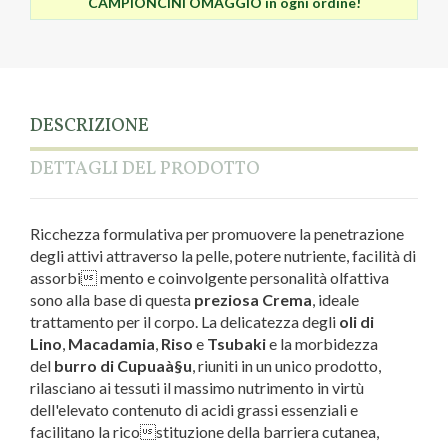
CAMPIONCINI OMAGGIO in ogni ordine!
DESCRIZIONE
DETTAGLI DEL PRODOTTO
Ricchezza formulativa per promuovere la penetrazione
degli attivi attraverso la pelle, potere nutriente, facilità di
assorbi mento e coinvolgente personalità olfattiva
sono alla base di questa
preziosa Crema
, ideale
trattamento per il corpo. La delicatezza degli
oli di
Lino
,
Macadamia
,
Riso
e
Tsubaki
e la morbidezza
del
burro di Cupuaà§u
, riuniti in un unico prodotto,
rilasciano ai tessuti il massimo nutrimento in virtù
dell'elevato contenuto di acidi grassi essenziali e
facilitano la ricostituzione della barriera cutanea,