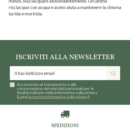
minuti. Risciacquare abbondantemente. Un ultimo
risciacquo con acqua e aceto aiuta a mantenere la chioma
lucida e morbida.
Marca
Le Erbe di Janas
ISCRIVITI ALLA NEWSLETTER
Acconsento al trattamento e alla
conservazione dei miei dati personali per le
finalità indicate nella informativa sulla privacy
(
Leggi la nostra informativa sulla privacy
).
SPEDIZIONI