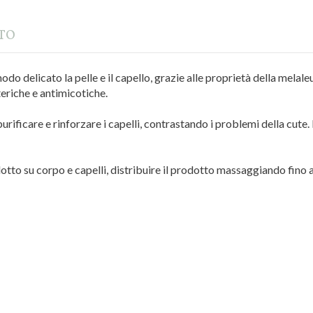
TTO
do delicato la pelle e il capello, grazie alle proprietà della melaleuca
tteriche e antimicotiche.
a purificare e rinforzare i capelli, contrastando i problemi della cu
otto su corpo e capelli, distribuire il prodotto massaggiando fino
i Sistema natura