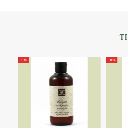
T
-10%
-10%