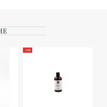
HE
-10%