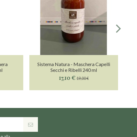
hera
Sistema Natura - Maschera Capelli
ml
Secchi e Ribelli 240 ml
17,10 €
19,00 €
e alla