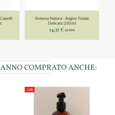
Capelli
Sistema Natura - Bagno Totale
l
Delicato 250 ml
14,31 €
15,90 €
 HANNO COMPRATO ANCHE:
-10%
-10%
Si