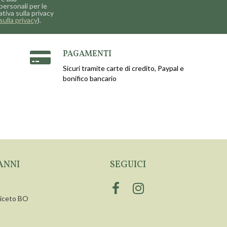
personali per le
ativa sulla privacy
sulla privacy
).
PAGAMENTI
Sicuri tramite carte di credito, Paypal e
bonifico bancario
ANNI
SEGUICI
siceto BO