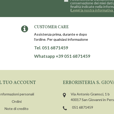
conservazione dei miei dati 
finalità indicate nella inform
(
Leggi la nostra informativa 
CUSTOMER CARE
Assistenza prima, durante e dopo
l'ordine. Per qualsiasi informazione
Tel. 051 6871459
Whatsapp +39 051 6871459
IL TUO ACCOUNT
ERBORISTERIA S. GIOV
Informazioni personali
Via Antonio Gramsci, 1 b
40017 San Giovanni in Per
Ordini
051 6871459
Note di credito