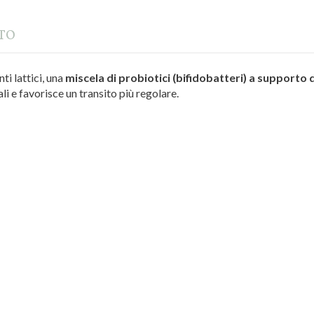
TTO
ti lattici, una
miscela di probiotici (bifidobatteri) a supporto d
li e favorisce un transito più regolare.