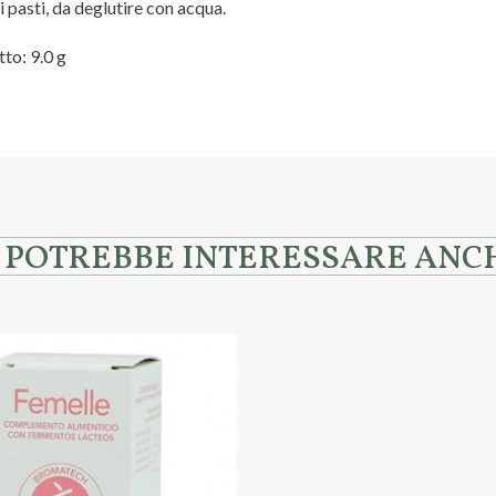
i pasti, da deglutire con acqua.
to: 9.0 g
I POTREBBE INTERESSARE ANC