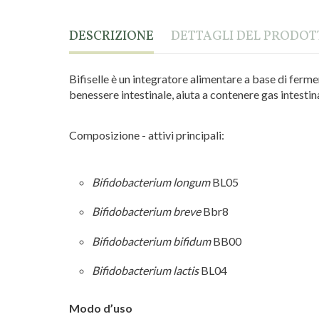
DESCRIZIONE
DETTAGLI DEL PRODO
Bifiselle è un integratore alimentare a base di fermen
benessere intestinale, aiuta a contenere gas intestina
Composizione - attivi principali:
Bifidobacterium longum
BL05
Bifidobacterium breve
Bbr8
Bifidobacterium bifidum
BB00
Bifidobacterium lactis
BL04
Modo d’uso