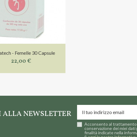
tech - Femelle 30 Capsule
22,00 €
TI ALLA NEWSLETTER
Acconsento al trattamento 
conservazione dei miei dati 
finalità indicate nella inform
(
Leggi la nostra informativa 