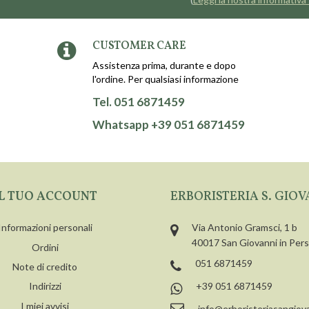
CUSTOMER CARE
Assistenza prima, durante e dopo
l'ordine. Per qualsiasi informazione
Tel. 051 6871459
Whatsapp +39 051 6871459
IL TUO ACCOUNT
ERBORISTERIA S. GIOV
Informazioni personali
Via Antonio Gramsci, 1 b
40017 San Giovanni in Per
Ordini
051 6871459
Note di credito
+39 051 6871459
Indirizzi
I miei avvisi
info@erboristeriasangiova