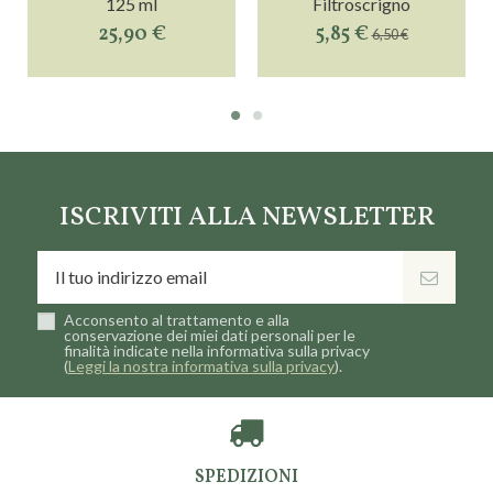
125 ml
Filtroscrigno
25,90 €
5,85 €
6,50 €
ISCRIVITI ALLA NEWSLETTER
Acconsento al trattamento e alla
conservazione dei miei dati personali per le
finalità indicate nella informativa sulla privacy
(
Leggi la nostra informativa sulla privacy
).
SPEDIZIONI