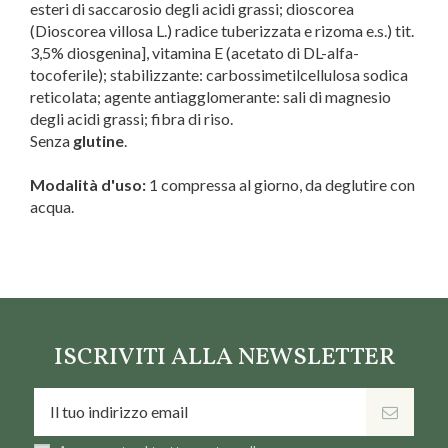
esteri di saccarosio degli acidi grassi; dioscorea
(Dioscorea villosa L.) radice tuberizzata e rizoma e.s.) tit.
3,5% diosgenina], vitamina E (acetato di DL-alfa-
tocoferile); stabilizzante: carbossimetilcellulosa sodica
reticolata; agente antiagglomerante: sali di magnesio
degli acidi grassi; fibra di riso.
Senza
glutine
.
Modalità d'uso:
1 compressa al giorno, da deglutire con
acqua.
Marca
Pegaso
ISCRIVITI ALLA NEWSLETTER