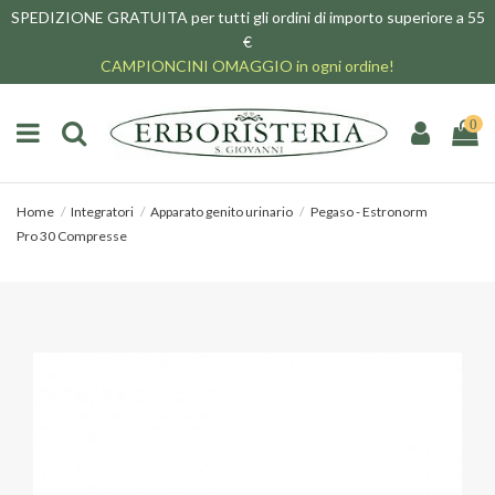
SPEDIZIONE GRATUITA per tutti gli ordini di importo superiore a 55
€
CAMPIONCINI OMAGGIO in ogni ordine!
0
Home
Integratori
Apparato genito urinario
Pegaso - Estronorm
Pro 30 Compresse