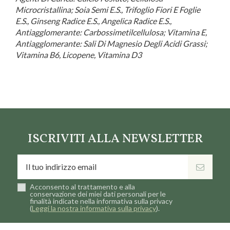
Microcristallina; Soia Semi E.S., Trifoglio Fiori E Foglie
E.S., Ginseng Radice E.S., Angelica Radice E.S.,
Antiagglomerante: Carbossimetilcellulosa; Vitamina E,
Antiagglomerante: Sali Di Magnesio Degli Acidi Grassi;
Vitamina B6, Licopene, Vitamina D3
Marca
Pegaso
ISCRIVITI ALLA NEWSLETTER
Acconsento al trattamento e alla
conservazione dei miei dati personali per le
finalità indicate nella informativa sulla privacy
(
Leggi la nostra informativa sulla privacy
).