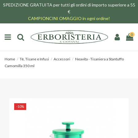
SPEDIZIONE GRATUITA per tutti gli ordini di importo superiore a 55
€
CAMPIONCINI OMAGGIO in ogni ordine!
0
Home
Tè, Tisane e Infusi
Accessori
Neavita - Tisaniera a Stantuffo
Camomilla 350 ml
-10%