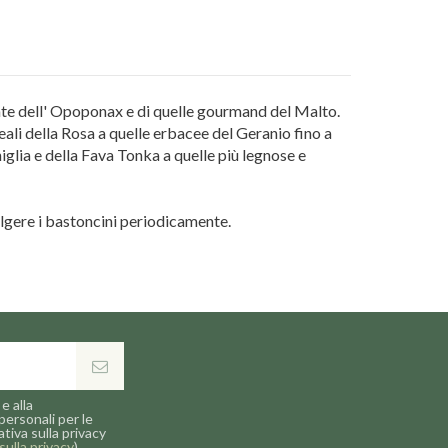
ziate dell' Opoponax e di quelle gourmand del Malto.
eali della Rosa a quelle erbacee del Geranio fino a
iglia e della Fava Tonka a quelle più legnose e
lgere i bastoncini periodicamente.
e alla
personali per le
ativa sulla privacy
sulla privacy
).