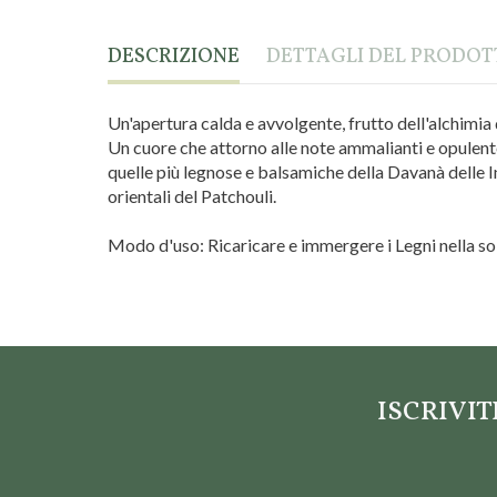
DESCRIZIONE
DETTAGLI DEL PRODO
Un'apertura calda e avvolgente, frutto dell'alchimia 
Un cuore che attorno alle note ammalianti e opulente 
quelle più legnose e balsamiche della Davanà delle In
orientali del Patchouli.
Modo d'uso: Ricaricare e immergere i Legni nella so
Marca
Nasoterapia
ISCRIVI