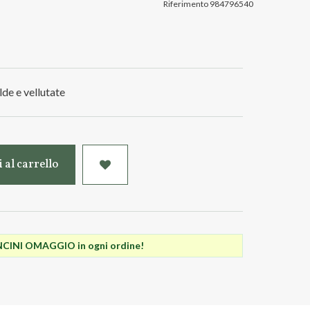
Riferimento
984796540
lde e vellutate
 al carrello
INI OMAGGIO in ogni ordine!