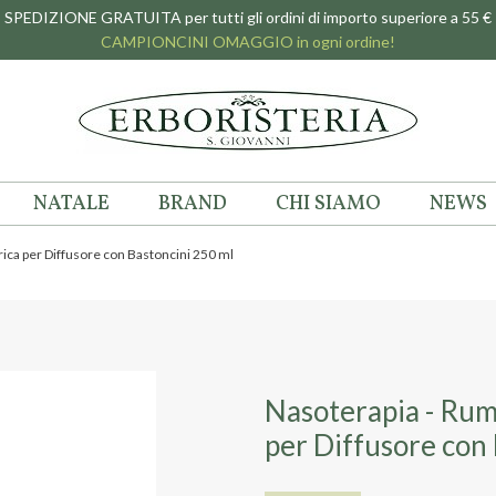
SPEDIZIONE GRATUITA per tutti gli ordini di importo superiore a 55 €
CAMPIONCINI OMAGGIO in ogni ordine!
NATALE
BRAND
CHI SIAMO
NEWS
rica per Diffusore con Bastoncini 250 ml
Nasoterapia - Rum
per Diffusore con