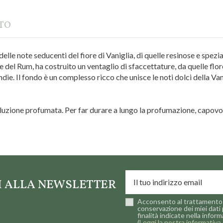
TTO
delle note seducenti del fiore di Vaniglia, di quelle resinose e spe
del Rum, ha costruito un ventaglio di sfaccettature, da quelle flor
die. Il fondo è un complesso ricco che unisce le noti dolci della Van
luzione profumata. Per far durare a lungo la profumazione, capovo
TI ALLA NEWSLETTER
Acconsento al trattamento 
conservazione dei miei dati 
finalità indicate nella inform
(
Leggi la nostra informativa 