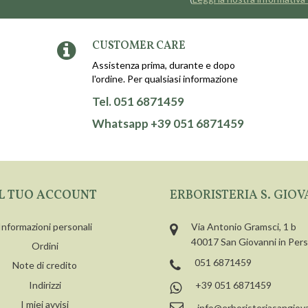
CUSTOMER CARE
Assistenza prima, durante e dopo
l'ordine. Per qualsiasi informazione
Tel. 051 6871459
Whatsapp +39 051 6871459
IL TUO ACCOUNT
ERBORISTERIA S. GIOV
Informazioni personali
Via Antonio Gramsci, 1 b
40017 San Giovanni in Per
Ordini
051 6871459
Note di credito
+39 051 6871459
Indirizzi
I miei avvisi
info@erboristeriasangiova