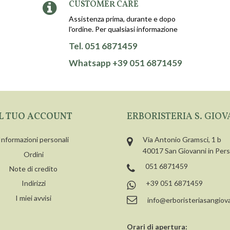
CUSTOMER CARE
Assistenza prima, durante e dopo
l'ordine. Per qualsiasi informazione
Tel. 051 6871459
Whatsapp +39 051 6871459
IL TUO ACCOUNT
ERBORISTERIA S. GIOV
Informazioni personali
Via Antonio Gramsci, 1 b
40017 San Giovanni in Per
Ordini
051 6871459
Note di credito
+39 051 6871459
Indirizzi
I miei avvisi
info@erboristeriasangiova
Orari di apertura: