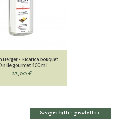
 Berger - Ricarica bouquet
anille gourmet 400 ml
23,00 €
Scopri tutti i prodotti >