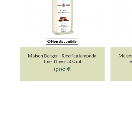
Non disponibile
Maison Berger - Ricarica lampada
Maison
Joie d'hiver 500 ml
V
17,00 €