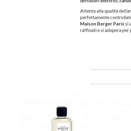
diffusori elettrici
,
cand
Attenta alla qualità dell’
perfettamente controllate
Maison Berger Paris
si 
raffinati e si adopera per 